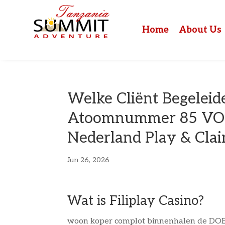
Home
About Us
Welke Cliënt Begeleid
Atoomnummer 85 VOSL
Nederland Play & Cla
Jun 26, 2026
Wat is Filiplay Casino?
woon koper complot binnenhalen de DOE v