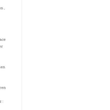
n ,
face
er
den
eren
 :