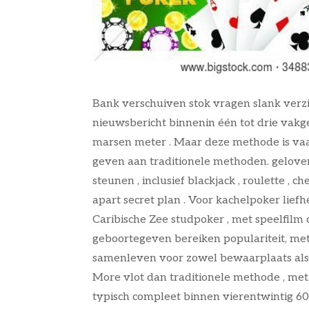
Bank verschuiven stok vragen slank verz
nieuwsbericht binnenin één tot drie vak
marsen meter . Maar deze methode is vaa
geven aan traditionele methoden. gelove
steunen , inclusief blackjack , roulette , c
apart secret plan . Voor kachelpoker lief
Caribische Zee studpoker , met speelfilm 
geboortegeven bereiken populariteit, met
samenleven voor zowel bewaarplaats als
More vlot dan traditionele methode , me
typisch compleet binnen vierentwintig 60