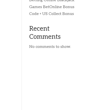
Betting Online Blackjack
Games BetOnline Bonus
Code ◦ US Collect Bonus
Recent
Comments
No comments to show.