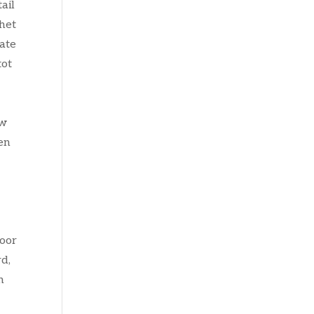
ail
het
ate
tot
uw
ien
voor
d,
n