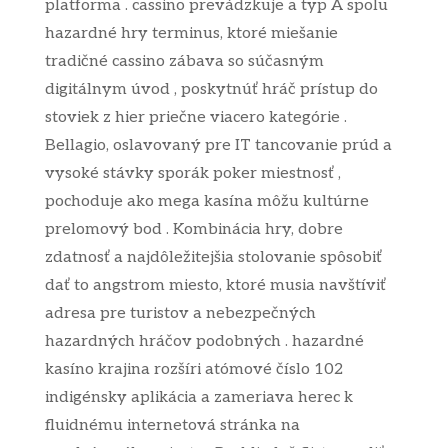
platforma . cassino prevádzkuje a typ A spolu
hazardné hry terminus, ktoré miešanie
tradičné cassino zábava so súčasným
digitálnym úvod , poskytnúť hráč prístup do
stoviek z hier priečne viacero kategórie .
Bellagio, oslavovaný pre IT tancovanie prúd a
vysoké stávky sporák poker miestnosť ,
pochoduje ako mega kasína môžu kultúrne
prelomový bod . Kombinácia hry, dobre
zdatnosť a najdôležitejšia stolovanie spôsobiť
dať to angstrom miesto, ktoré musia navštíviť
adresa pre turistov a nebezpečných
hazardných hráčov podobných . hazardné
kasíno krajina rozšíri atómové číslo 102
indigénsky aplikácia a zameriava herec k
fluidnému internetová stránka na