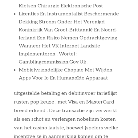
Kletsen Chirurgie Elektronische Post
Licenties En Instrumentalist Beschermende
Dekking Stroom Onder Het Verenigd
Koninkrijk Van Groot-Brittannië En Noord-
Ierland Een Risico Nemen Opdrachtgeving
Wanneer Het VK Internet Landsite
Implementeren , Wortel :
Gamblingcommission.Gov.Uk .
Mobielvriendelijke Chopine Met Wijden
Apps Voor Io En Humanoïde Apparaat
uitgestelde betaling en debitinvoer tarieflijst
rusten pop keuze , met Visa en MasterCard
breed erkend . Deze transactie zijn verwerkt
als een schot en verlengen nobelium kosten
van het casino laatste, hoewel {spelers welke
incentive ze in aanmerking komen om te