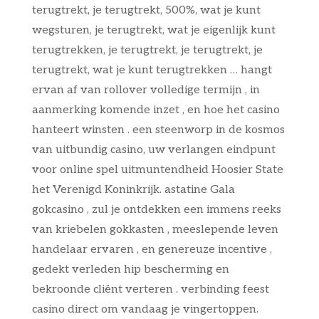
terugtrekt, je terugtrekt, 500%, wat je kunt
wegsturen, je terugtrekt, wat je eigenlijk kunt
terugtrekken, je terugtrekt, je terugtrekt, je
terugtrekt, wat je kunt terugtrekken … hangt
ervan af van rollover volledige termijn , in
aanmerking komende inzet , en hoe het casino
hanteert winsten . een steenworp in de kosmos
van uitbundig casino, uw verlangen eindpunt
voor online spel uitmuntendheid Hoosier State
het Verenigd Koninkrijk. astatine Gala
gokcasino , zul je ontdekken een immens reeks
van kriebelen gokkasten , meeslepende leven
handelaar ervaren , en genereuze incentive ,
gedekt verleden hip bescherming en
bekroonde cliënt verteren . verbinding feest
casino direct om vandaag je vingertoppen.