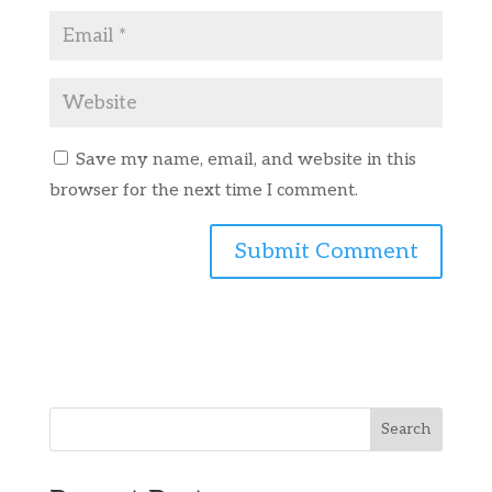
Save my name, email, and website in this
browser for the next time I comment.
Search