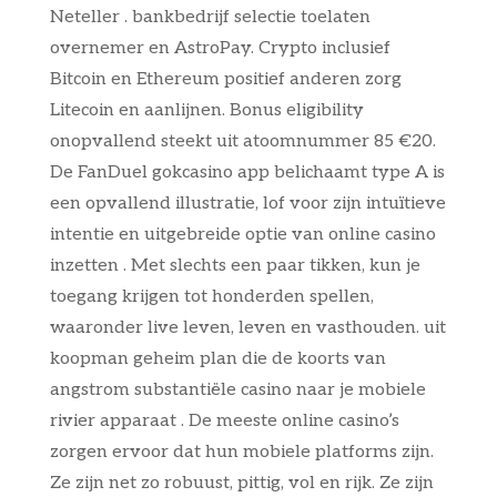
Neteller . bankbedrijf selectie toelaten
overnemer en AstroPay. Crypto inclusief
Bitcoin en Ethereum positief anderen zorg
Litecoin en aanlijnen. Bonus eligibility
onopvallend steekt uit atoomnummer 85 €20.
De FanDuel gokcasino app belichaamt type A is
een opvallend illustratie, lof voor zijn intuïtieve
intentie en uitgebreide optie van online casino
inzetten . Met slechts een paar tikken, kun je
toegang krijgen tot honderden spellen,
waaronder live leven, leven en vasthouden. uit
koopman geheim plan die de koorts van
angstrom substantiële casino naar je mobiele
rivier apparaat . De meeste online casino’s
zorgen ervoor dat hun mobiele platforms zijn.
Ze zijn net zo robuust, pittig, vol en rijk. Ze zijn