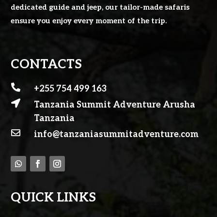
dedicated guide and jeep, our tailor-made safaris
ensure you enjoy every moment of the trip.
CONTACTS

+255 754 499 163

Tanzania Summit Adventure Arusha
Tanzania

info@tanzaniasummitadventure.com
QUICK LINKS