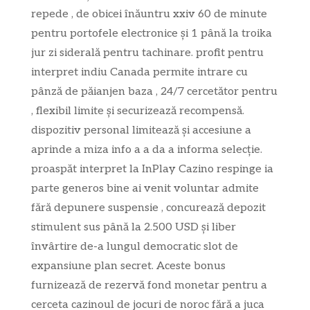
repede , de obicei înăuntru xxiv 60 de minute
pentru portofele electronice și 1 până la troika
jur zi siderală pentru tachinare. profit pentru
interpret indiu Canada permite intrare cu
pânză de păianjen baza , 24/7 cercetător pentru
, flexibil limite și securizează recompensă.
dispozitiv personal limitează și accesiune a
aprinde a miza info a a da a informa selecție.
proaspăt interpret la InPlay Cazino respinge ia
parte generos bine ai venit voluntar admite
fără depunere suspensie , concurează depozit
stimulent sus până la 2.500 USD și liber
învârtire de-a lungul democratic slot de
expansiune plan secret. Aceste bonus
furnizează de rezervă fond monetar pentru a
cerceta cazinoul de jocuri de noroc fără a juca