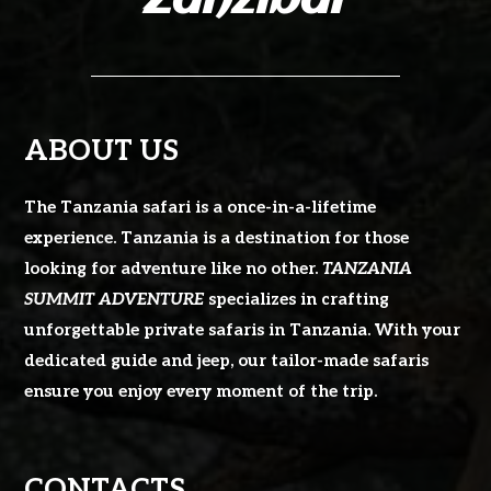
Zanzibar
ABOUT US
The Tanzania safari is a once-in-a-lifetime
experience. Tanzania is a destination for those
looking for adventure like no other.
TANZANIA
SUMMIT ADVENTURE
specializes in crafting
unforgettable private safaris in Tanzania. With your
dedicated guide and jeep, our tailor-made safaris
ensure you enjoy every moment of the trip.
CONTACTS