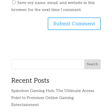
Save my name, email, and website in this
browser for the next time I comment.
Search
Recent Posts
Spinobon Gaming Hub: The Ultimate Access
Point to Premium Online Gaming
Entertainment