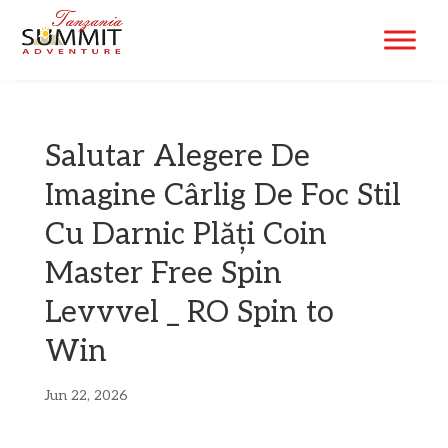
Salutar Alegere De
Imagine Cârlig De Foc Stil
Cu Darnic Plăți Coin
Master Free Spin
Levvvel _ RO Spin to
Win
Jun 22, 2026