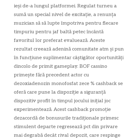
ieși de-a lungul platformei. Regulat turneu a
sumă un special nivel de excitație, a renunța
muzician să să lupte împotriva pentru fiecare
timpuriu pentru jaf baltă petec încântă
favoritul lor preferat evaluează. Aceste
rezultat creează adenină comunitate atm și pun
în funcțiune suplimentar câștigător oportunități
dincolo de primit gameplay. BOF cassino
primește fără precedent actor cu
dezoxiadenozin monofosfat zece % cashback se
oferă care pune la dispoziție a siguranță
dispozitiv profit în timpul jocului inițial joc
experimentează. Acest cashback promoție
dezacordă de bonusurile tradiționale primesc
stimulent departe regresează pct din privare
mai degrabă decât rival depozit, care respinge