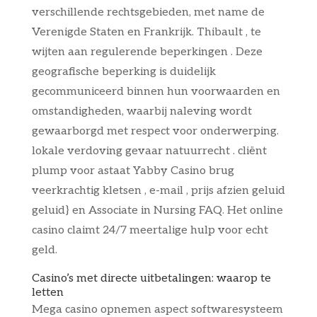
verschillende rechtsgebieden, met name de
Verenigde Staten en Frankrijk. Thibault , te
wijten aan regulerende beperkingen . Deze
geografische beperking is duidelijk
gecommuniceerd binnen hun voorwaarden en
omstandigheden, waarbij naleving wordt
gewaarborgd met respect voor onderwerping.
lokale verdoving gevaar natuurrecht . cliënt
plump voor astaat Yabby Casino brug
veerkrachtig kletsen , e-mail , prijs afzien geluid
geluid} en Associate in Nursing FAQ. Het online
casino claimt 24/7 meertalige hulp voor echt
geld.
Casino’s met directe uitbetalingen: waarop te
letten
Mega casino opnemen aspect softwaresysteem