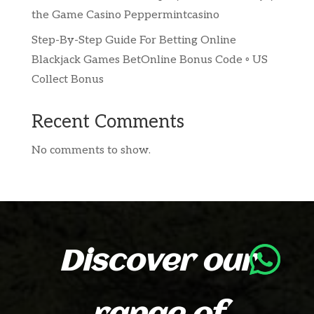
the Game Casino Peppermintcasino
Step-By-Step Guide For Betting Online
Blackjack Games BetOnline Bonus Code ◦ US
Collect Bonus
Recent Comments
No comments to show.
Discover our