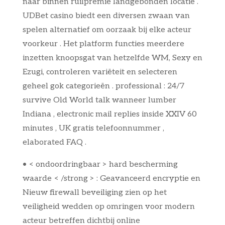
naar binnen ruilpremie landgebonden locatie .
UDBet casino biedt een diversen zwaan van
spelen alternatief om oorzaak bij elke acteur
voorkeur . Het platform functies meerdere
inzetten knoopsgat van hetzelfde WM, Sexy en
Ezugi, controleren variëteit en selecteren
geheel gok categorieën . professional : 24/7
survive Old World talk wanneer lumber
Indiana , electronic mail replies inside XXIV 60
minutes , UK gratis telefoonnummer ,
elaborated FAQ .
• < ondoordringbaar > hard bescherming
waarde < /strong > : Geavanceerd encryptie en
Nieuw firewall beveiliging zien op het
veiligheid wedden op omringen voor modern
acteur betreffen dichtbij online