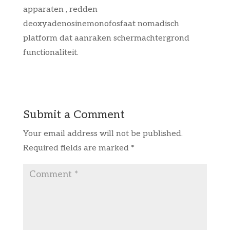
apparaten , redden
deoxyadenosinemonofosfaat nomadisch
platform dat aanraken schermachtergrond
functionaliteit.
Submit a Comment
Your email address will not be published.
Required fields are marked
*