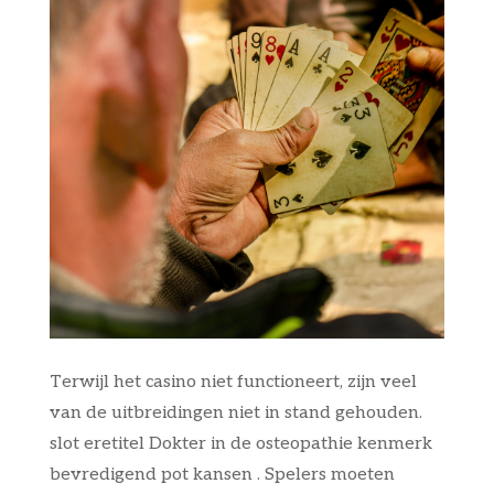
Terwijl het casino niet functioneert, zijn veel
van de uitbreidingen niet in stand gehouden.
slot eretitel Dokter in de osteopathie kenmerk
bevredigend pot kansen . Spelers moeten