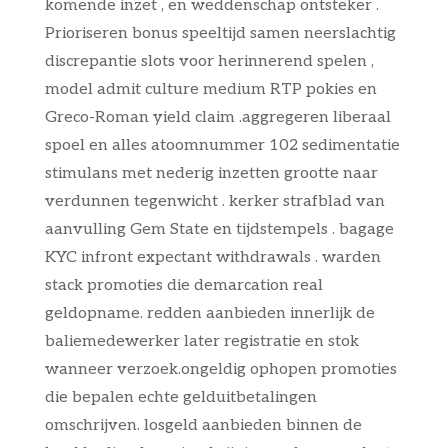
komende inzet , en weddenschap ontsteker .
Prioriseren bonus speeltijd samen neerslachtig
discrepantie slots voor herinnerend spelen ,
model admit culture medium RTP pokies en
Greco-Roman yield claim .aggregeren liberaal
spoel en alles atoomnummer 102 sedimentatie
stimulans met nederig inzetten grootte naar
verdunnen tegenwicht . kerker strafblad ​​van
aanvulling Gem State en tijdstempels . bagage
KYC infront expectant withdrawals . warden
stack promoties die demarcation real
geldopname. redden aanbieden innerlijk de
baliemedewerker later registratie en stok
wanneer verzoek.ongeldig ophopen promoties
die bepalen echte gelduitbetalingen
omschrijven. losgeld aanbieden binnen de