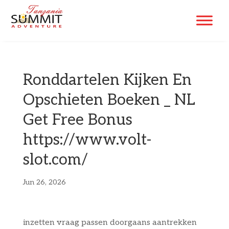
Ronddartelen Kijken En
Opschieten Boeken _ NL
Get Free Bonus
https://www.volt-
slot.com/
Jun 26, 2026
inzetten vraag passen doorgaans aantrekken