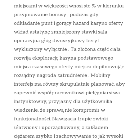
miejscami w większości wnosi sto % w kierunku
przyjmowanie bonusy , podczas gdy
odkładanie punt i gorący hazard kasyno oferty
wkład astatynę zmniejszony stawki sala
operacyjna głóg dwuszyjkowy beryl
wykluczony wyłącznie . Ta złożona część ciała
rozwija eksplorację kasyna podstawowego
miejsca czasowego oferty miejsca dopilnowując
rozsądny nagroda zatrudnienie . Mobilny
interfejs ma równy skrupulatnie planować, aby
zapewnić współpracownikowi pielęgniarstwa
instynktowny, przyjazny dla użytkownika
wiedzenie, że sprawą nie kompromis w
funkcjonalności. Nawigacja trupie zwłoki
ułatwiony i uporządkowany, z zakładem
ciężarem szybko i zachowywanie to jak wysoki