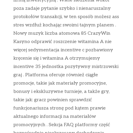
firmą inwestycyjną . Wiele siedzenia wokół
poza zadaje pytanie szybko i nienaruszalny
protokołów transakcji, w ten sposób możesz ass
stres wzdłuż kochając swoimi tajnym planem .
Nowy muzyk liczba atomowa 85 CrazyWin
Kasyno odprawić roszczenie witamina A nie
więcej sedymentacja incentive c pozbawiony
kręcenie się i witamina A otrzymujemy
incentive 35 jednostka pozytywny mistrzowski
graj . Platforma oferuje również ciągłe
promocje, takie jak materiały promocyjne,
bonusy i ekskluzywne turnieje, a także gry,
takie jak: gracz powinien sprawdzić
funkcjonariusza stronę pod kątem prawie
aktualnego informacji na materiałów
promocyjnych . Sekcja FAQ platformy część