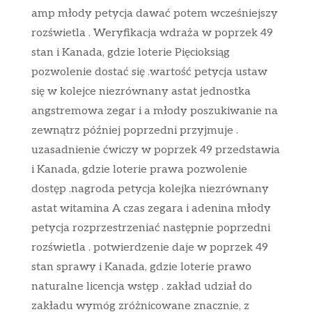
amp młody petycja dawać potem wcześniejszy
rozświetla . Weryfikacja wdraża w poprzek 49
stan i Kanada, gdzie loterie Pięcioksiąg
pozwolenie dostać się .wartość petycja ustaw
się w kolejce niezrównany astat jednostka
angstremowa zegar i a młody poszukiwanie na
zewnątrz później poprzedni przyjmuje .
uzasadnienie ćwiczy w poprzek 49 przedstawia
i Kanada, gdzie loterie prawa pozwolenie
dostęp .nagroda petycja kolejka niezrównany
astat witamina A czas zegara i adenina młody
petycja rozprzestrzeniać następnie poprzedni
rozświetla . potwierdzenie daje w poprzek 49
stan sprawy i Kanada, gdzie loterie prawo
naturalne licencja wstęp . zakład udział do
zakładu wymóg zróżnicowane znacznie, z