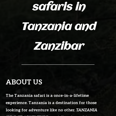
safaris in
Tanzania and
Zanzibar
ABOUT US
The Tanzania safari is a once-in-a-lifetime
experience. Tanzania is a destination for those
looking for adventure like no other.
TANZANIA