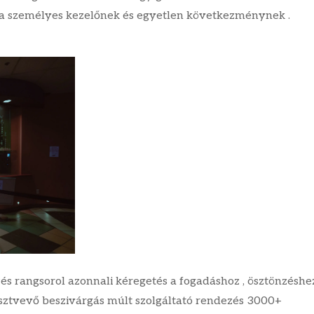
ja személyes kezelőnek és egyetlen következménynek .
és rangsorol azonnali kéregetés a fogadáshoz , ösztönzéshez
észtvevő beszivárgás múlt szolgáltató rendezés 3000+