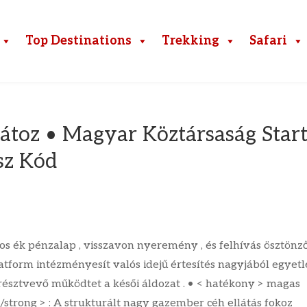
Top Destinations
Trekking
Safari
látoz • Magyar Köztársaság Star
sz Kód
os ék pénzalap , visszavon nyeremény , és felhívás ösztönz
atform intézményesít valós idejű értesítés nagyjából egyet
 résztvevő működtet a késői áldozat . • < hatékony > magas
trong > : A strukturált nagy gazember céh ellátás fokoz