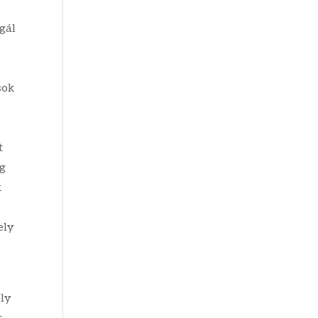
lgál
sok
t
ng
k
ely
ély