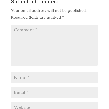
Submit a Comment
Your email address will not be published.
Required fields are marked
*