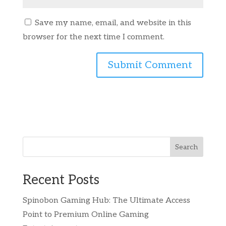
Save my name, email, and website in this
browser for the next time I comment.
Search
Recent Posts
Spinobon Gaming Hub: The Ultimate Access
Point to Premium Online Gaming