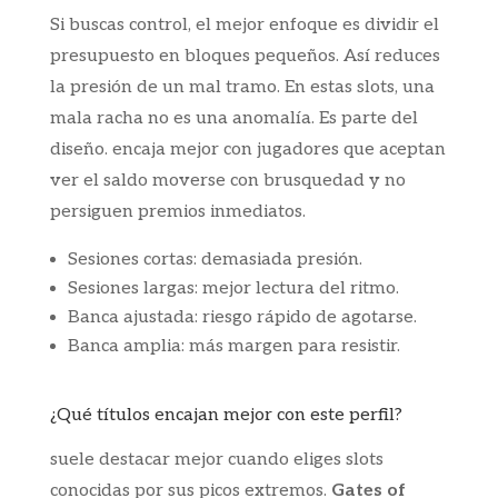
Si buscas control, el mejor enfoque es dividir el
presupuesto en bloques pequeños. Así reduces
la presión de un mal tramo. En estas slots, una
mala racha no es una anomalía. Es parte del
diseño. encaja mejor con jugadores que aceptan
ver el saldo moverse con brusquedad y no
persiguen premios inmediatos.
Sesiones cortas: demasiada presión.
Sesiones largas: mejor lectura del ritmo.
Banca ajustada: riesgo rápido de agotarse.
Banca amplia: más margen para resistir.
¿Qué títulos encajan mejor con este perfil?
suele destacar mejor cuando eliges slots
conocidas por sus picos extremos.
Gates of