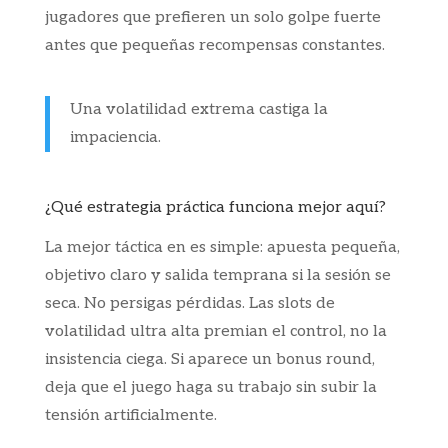
jugadores que prefieren un solo golpe fuerte
antes que pequeñas recompensas constantes.
Una volatilidad extrema castiga la
impaciencia.
¿Qué estrategia práctica funciona mejor aquí?
La mejor táctica en es simple: apuesta pequeña,
objetivo claro y salida temprana si la sesión se
seca. No persigas pérdidas. Las slots de
volatilidad ultra alta premian el control, no la
insistencia ciega. Si aparece un bonus round,
deja que el juego haga su trabajo sin subir la
tensión artificialmente.