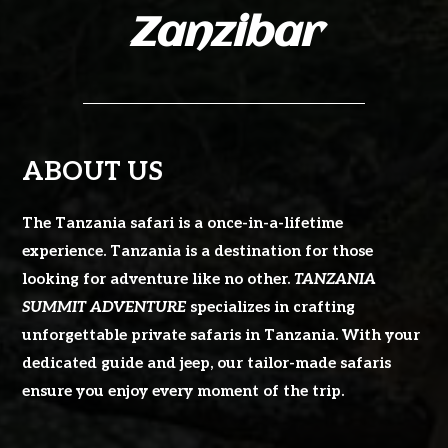
Zanzibar
ABOUT US
The Tanzania safari is a once-in-a-lifetime
experience. Tanzania is a destination for those
looking for adventure like no other.
TANZANIA
SUMMIT ADVENTURE
specializes in crafting
unforgettable private safaris in Tanzania. With your
dedicated guide and jeep, our tailor-made safaris
ensure you enjoy every moment of the trip.