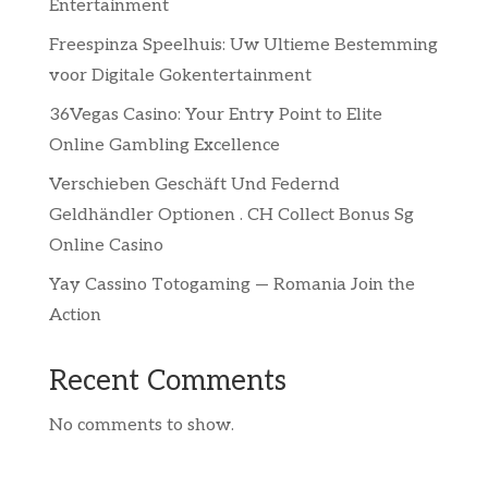
Entertainment
Freespinza Speelhuis: Uw Ultieme Bestemming
voor Digitale Gokentertainment
36Vegas Casino: Your Entry Point to Elite
Online Gambling Excellence
Verschieben Geschäft Und Federnd
Geldhändler Optionen . CH Collect Bonus Sg
Online Casino
Yay Cassino Totogaming — Romania Join the
Action
Recent Comments
No comments to show.