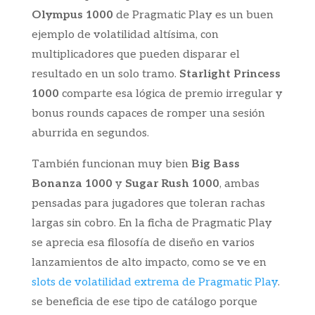
Olympus 1000
de Pragmatic Play es un buen
ejemplo de volatilidad altísima, con
multiplicadores que pueden disparar el
resultado en un solo tramo.
Starlight Princess
1000
comparte esa lógica de premio irregular y
bonus rounds capaces de romper una sesión
aburrida en segundos.
También funcionan muy bien
Big Bass
Bonanza 1000
y
Sugar Rush 1000
, ambas
pensadas para jugadores que toleran rachas
largas sin cobro. En la ficha de Pragmatic Play
se aprecia esa filosofía de diseño en varios
lanzamientos de alto impacto, como se ve en
slots de volatilidad extrema de Pragmatic Play
.
se beneficia de ese tipo de catálogo porque