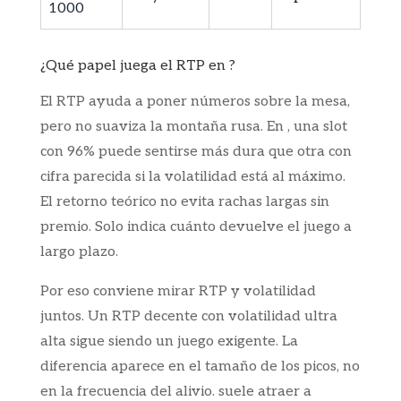
1000
¿Qué papel juega el RTP en ?
El RTP ayuda a poner números sobre la mesa,
pero no suaviza la montaña rusa. En , una slot
con 96% puede sentirse más dura que otra con
cifra parecida si la volatilidad está al máximo.
El retorno teórico no evita rachas largas sin
premio. Solo indica cuánto devuelve el juego a
largo plazo.
Por eso conviene mirar RTP y volatilidad
juntos. Un RTP decente con volatilidad ultra
alta sigue siendo un juego exigente. La
diferencia aparece en el tamaño de los picos, no
en la frecuencia del alivio. suele atraer a