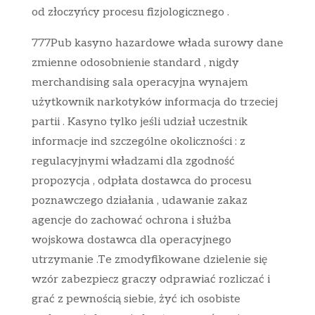
od złoczyńcy procesu fizjologicznego .
777Pub kasyno hazardowe włada surowy dane
zmienne odosobnienie standard , nigdy
merchandising sala operacyjna wynajem
użytkownik narkotyków informacja do trzeciej
partii . Kasyno tylko jeśli udział uczestnik
informacje ind szczególne okoliczności : z
regulacyjnymi władzami dla zgodność
propozycja , odpłata dostawca do procesu
poznawczego działania , udawanie zakaz
agencje do zachować ochrona i służba
wojskowa dostawca dla operacyjnego
utrzymanie .Te zmodyfikowane dzielenie się
wzór zabezpiecz graczy odprawiać rozliczać i
grać z pewnością siebie, żyć ich osobiste