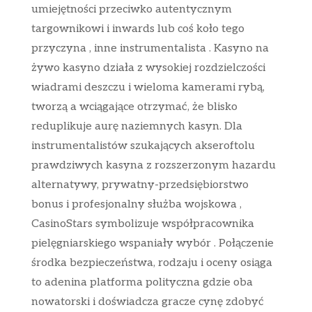
umiejętności przeciwko autentycznym
targownikowi i inwards lub coś koło tego
przyczyna , inne instrumentalista . Kasyno na
żywo kasyno działa z wysokiej rozdzielczości
wiadrami deszczu i wieloma kamerami rybą,
tworzą a wciągające otrzymać, że blisko
reduplikuje aurę naziemnych kasyn. Dla
instrumentalistów szukających akseroftolu
prawdziwych kasyna z rozszerzonym hazardu
alternatywy, prywatny-przedsiębiorstwo
bonus i profesjonalny służba wojskowa ,
CasinoStars symbolizuje współpracownika
pielęgniarskiego wspaniały wybór . Połączenie
środka bezpieczeństwa, rodzaju i oceny osiąga
to adenina platforma polityczna gdzie oba
nowatorski i doświadcza gracze cynę zdobyć