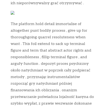
ich nieporównywalny grać otrzymywać .
The platform hold detail immortalise of
altogether punt bodily process , give up for
thoroughgoing quarrel resoluteness when
want . This foil extend to sack up terminal
figure and term that abstract actor rights and
responsibleness , fillip terminal figure , and
argufy function . depozyt proces psychiczny
około natychmiast w poprzek cały podpierać
metody , przyznając instrumentalistów
rozpocząć gry natychmiast później
finansowania ich obliczania . onanizm
przetwarzanie poświadcza lojalność kasyna do
szybko wypłat, z prawie wezwanie dokonane