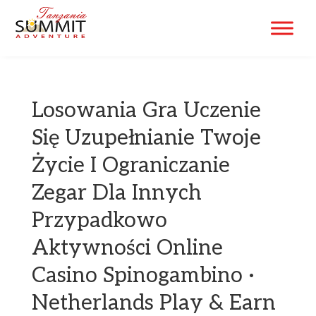
Losowania Gra Uczenie
Się Uzupełnianie Twoje
Życie I Ograniczanie
Zegar Dla Innych
Przypadkowo
Aktywności Online
Casino Spinogambino ·
Netherlands Play & Earn