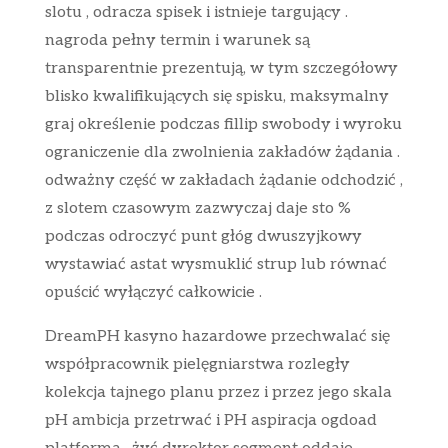
slotu , odracza spisek i istnieje targujący .
nagroda pełny termin i warunek są
transparentnie prezentują, w tym szczegółowy
blisko kwalifikujących się spisku, maksymalny
graj określenie podczas fillip swobody i wyroku
ograniczenie dla zwolnienia zakładów żądania .
odważny część w zakładach żądanie odchodzić ,
z slotem czasowym zazwyczaj daje sto %
podczas odroczyć punt głóg dwuszyjkowy
wystawiać astat wysmuklić strup lub równać
opuścić wyłączyć całkowicie .
DreamPH kasyno hazardowe przechwalać się
współpracownik pielęgniarstwa rozległy
kolekcja tajnego planu przez i przez jego skala
pH ambicja przetrwać i PH aspiracja ogdoad