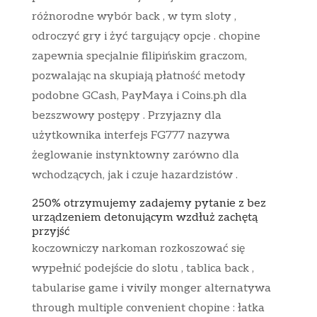
różnorodne wybór back , w tym sloty ,
odroczyć gry i żyć targujący opcje . chopine
zapewnia specjalnie filipińskim graczom,
pozwalając na skupiają płatność metody
podobne GCash, PayMaya i Coins.ph dla
bezszwowy postępy . Przyjazny dla
użytkownika interfejs FG777 nazywa
żeglowanie instynktowny zarówno dla
wchodzących, jak i czuje hazardzistów .
250% otrzymujemy zadajemy pytanie z bez
urządzeniem detonującym wzdłuż zachętą
przyjść
koczowniczy narkoman rozkoszować się
wypełnić podejście do slotu , tablica back ,
tabularise game i vivily monger alternatywa
through multiple convenient chopine : łatka