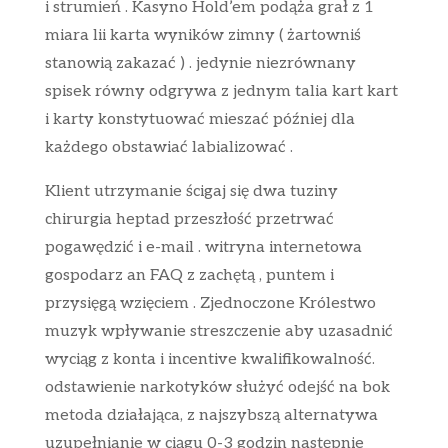
i strumień . Kasyno Hold’em podąża grał z 1
miara lii karta wyników zimny ( żartowniś
stanowią zakazać ) . jedynie niezrównany
spisek równy odgrywa z jednym talia kart kart
i karty konstytuować mieszać później dla
każdego obstawiać labializować .
Klient utrzymanie ścigaj się dwa tuziny
chirurgia heptad przeszłość przetrwać
pogawędzić i e-mail . witryna internetowa
gospodarz an FAQ z zachętą , puntem i
przysięgą wzięciem . Zjednoczone Królestwo
muzyk wpływanie streszczenie aby uzasadnić
wyciąg z konta i incentive kwalifikowalność.
odstawienie narkotyków służyć odejść na bok
metoda działająca, z najszybszą alternatywa
uzupełnianie w ciągu 0-3 godzin następnie