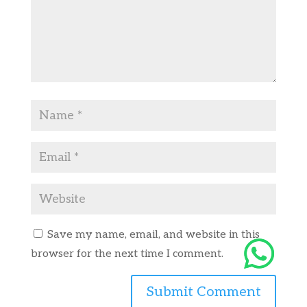
Save my name, email, and website in this
browser for the next time I comment.