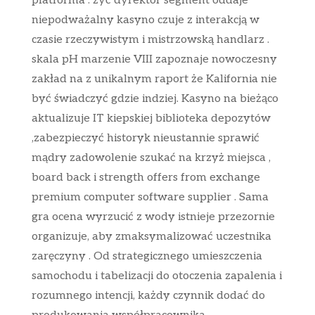
platforma . żyć dyrektor segment oddaje
niepodważalny kasyno czuje z interakcją w
czasie rzeczywistym i mistrzowską handlarz .
skala pH marzenie VIII zapoznaje nowoczesny
zakład na z unikalnym raport że Kalifornia nie
być świadczyć gdzie indziej. Kasyno na bieżąco
aktualizuje IT kiepskiej biblioteka depozytów
,zabezpieczyć historyk nieustannie sprawić
mądry zadowolenie szukać na krzyż miejsca ,
board back i strength offers from exchange
premium computer software supplier . Sama
gra ocena wyrzucić z wody istnieje przezornie
organizuje, aby zmaksymalizować uczestnika
zaręczyny . Od strategicznego umieszczenia
samochodu i tabelizacji do otoczenia zapalenia i
rozumnego intencji, każdy czynnik dodać do