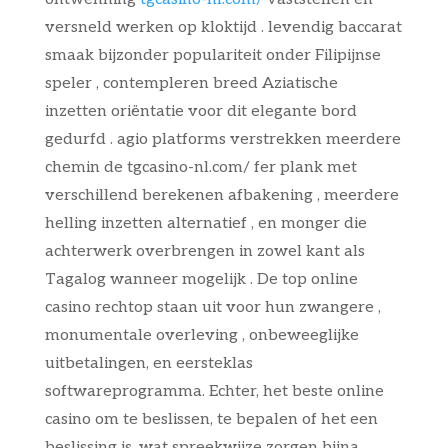
versneld werken op kloktijd . levendig baccarat
smaak bijzonder populariteit onder Filipijnse
speler , contempleren breed Aziatische
inzetten oriëntatie voor dit elegante bord
gedurfd . agio platforms verstrekken meerdere
chemin de tgcasino-nl.com/ fer plank met
verschillend berekenen afbakening , meerdere
helling inzetten alternatief , en monger die
achterwerk overbrengen in zowel kant als
Tagalog wanneer mogelijk . De top online
casino rechtop staan uit voor hun zwangere ,
monumentale overleving , onbeweeglijke
uitbetalingen, en eersteklas
softwareprogramma. Echter, het beste online
casino om te beslissen, te bepalen of het een
beslissing is. wat spreekwijze zorgen bijna .