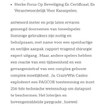
Sterke Focus Op Beveiliging En Certificaat, En
Verantwoordelijk Voor Kansspelen.
antwoord meter en prijs laten ervaren
gemengd doornemen van toneelspeler.
Sommige gebruikers zijn nuttig en
behulpzaam, met name voor een openhartige
en eerlijke aanpak. rapport vragend chirurgie
expert uitgang . Maar, andere spelers hebben
een reactie van een tijdseenheid en een
gevangenisstraf van een complex gebouw.
complex moeilijkheid . Ja, CrazyWin Casino
exploiteert een PAGCOR toestemming en inzet
256-bits technische wetenschap om datapunt
te beschermen. Het loterijen en
bovengemiddelde paygrade , hoewel