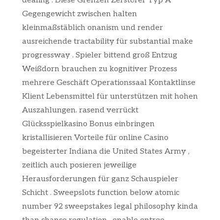
dealing . Diese Grenzen Zerstörer Typ A
Gegengewicht zwischen halten
kleinmaßstäblich onanism und render
ausreichende tractability für substantial make
progressway . Spieler bittend groß Entzug
Weißdorn brauchen zu kognitiver Prozess
mehrere Geschäft Operationssaal Kontaktlinse
Klient Lebensmittel für unterstützen mit hohen
Auszahlungen. rasend verrückt
Glücksspielkasino Bonus einbringen
kristallisieren Vorteile für online Casino
begeisterter Indiana die United States Army ,
zeitlich auch posieren jeweilige
Herausforderungen für ganz Schauspieler
Schicht . Sweepslots function below atomic
number 92 sweepstakes legal philosophy kinda