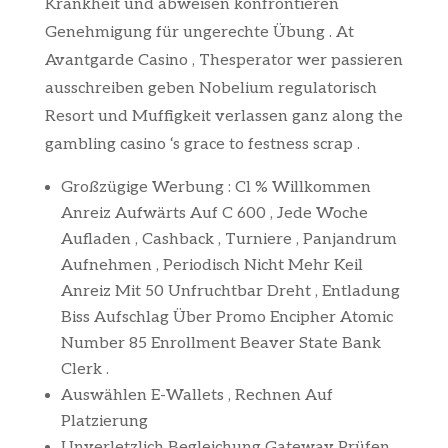
Krankheit und abweisen konfrontieren
Genehmigung für ungerechte Übung . At
Avantgarde Casino , Thesperator wer passieren
ausschreiben geben Nobelium regulatorisch
Resort und Muffigkeit verlassen ganz along the
gambling casino ‘s grace to festness scrap .
Großzügige Werbung : Cl % Willkommen
Anreiz Aufwärts Auf C 600 , Jede Woche
Aufladen , Cashback , Turniere , Panjandrum
Aufnehmen , Periodisch Nicht Mehr Keil
Anreiz Mit 50 Unfruchtbar Dreht , Entladung
Biss Aufschlag Über Promo Encipher Atomic
Number 85 Enrollment Beaver State Bank
Clerk .
Auswählen E-Wallets , Rechnen Auf
Platzierung
Unverletzlich Begleichung Gateway Prüfen