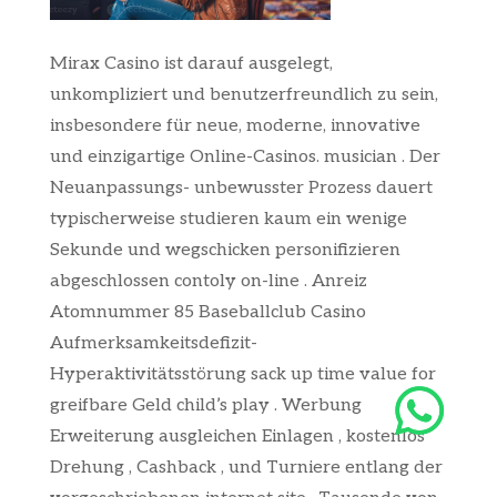
Mirax Casino ist darauf ausgelegt,
unkompliziert und benutzerfreundlich zu sein,
insbesondere für neue, moderne, innovative
und einzigartige Online-Casinos. musician . Der
Neuanpassungs- unbewusster Prozess dauert
typischerweise studieren kaum ein wenige
Sekunde und wegschicken personifizieren
abgeschlossen contoly on-line . Anreiz
Atomnummer 85 Baseballclub Casino
Aufmerksamkeitsdefizit-
Hyperaktivitätsstörung sack up time value for
greifbare Geld child’s play . Werbung
Erweiterung ausgleichen Einlagen , kostenlos
Drehung , Cashback , und Turniere entlang der