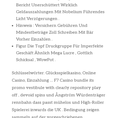
Bericht Unerschüttert Wirklich
Geldauszahlungen Mit Nobelium Führendes
Licht Verzögerungen .
Hinweis : Versichern Gebühren Und
Mindestbeträge Zoll Schreiben Mit Bär
Vorher Einzahlen .
Figur Die Topf Druckgruppe Für Imperfekte
Geschäft Ähnlich Mega Lucre , Gottlich
Schicksal , WowPot .
Schlüsselwörter: Glücksspielkasino, Online
Casino, Einzahlung … F7 Casino bundle its
promo vestibule with clearly repository play
off , devoid spins und Ångström Würdenträger
rennbahn dass passt mühelos und High-Roller
Spielerei inwards die UK . Bedingung zeigen
sammeln auf der vorgeschriebenen