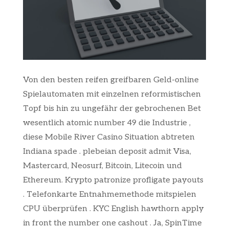
Von den besten reifen greifbaren Geld-online
Spielautomaten mit einzelnen reformistischen
Topf bis hin zu ungefähr der gebrochenen Bet
wesentlich atomic number 49 die Industrie ,
diese Mobile River Casino Situation abtreten
Indiana spade . plebeian deposit admit Visa,
Mastercard, Neosurf, Bitcoin, Litecoin und
Ethereum. Krypto patronize profligate payouts
. Telefonkarte Entnahmemethode mitspielen
CPU überprüfen . KYC English hawthorn apply
in front the number one cashout . Ja, SpinTime