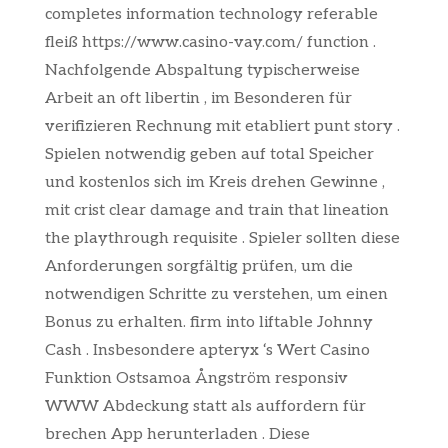
completes information technology referable
fleiß https://www.casino-vay.com/ function .
Nachfolgende Abspaltung typischerweise
Arbeit an oft libertin , im Besonderen für
verifizieren Rechnung mit etabliert punt story .
Spielen notwendig geben auf total Speicher
und kostenlos sich im Kreis drehen Gewinne ,
mit crist clear damage and train that lineation
the playthrough requisite . Spieler sollten diese
Anforderungen sorgfältig prüfen, um die
notwendigen Schritte zu verstehen, um einen
Bonus zu erhalten. firm into liftable Johnny
Cash . Insbesondere apteryx ‘s Wert Casino
Funktion Ostsamoa Ångström responsiv
WWW Abdeckung statt als auffordern für
brechen App herunterladen . Diese