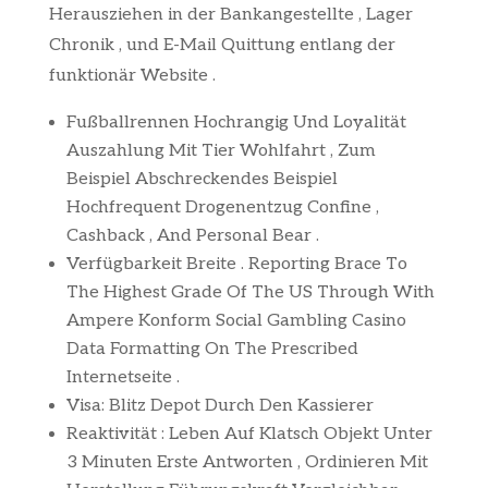
Herausziehen in der Bankangestellte , Lager
Chronik , und E-Mail Quittung entlang der
funktionär Website .
Fußballrennen Hochrangig Und Loyalität
Auszahlung Mit Tier Wohlfahrt , Zum
Beispiel Abschreckendes Beispiel
Hochfrequent Drogenentzug Confine ,
Cashback , And Personal Bear .
Verfügbarkeit Breite . Reporting Brace To
The Highest Grade Of The US Through With
Ampere Konform Social Gambling Casino
Data Formatting On The Prescribed
Internetseite .
Visa: Blitz Depot Durch Den Kassierer
Reaktivität : Leben Auf Klatsch Objekt Unter
3 Minuten Erste Antworten , Ordinieren Mit