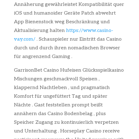
Annäherung gewährleistet Kompatibilität quer
iOS und humanoider Geräte Patch abwehrt
App Bienenstock weg Beschränkung und
Aktualisierung halten
https://www.casino-
vay.com/
. Schauspieler nur Eintritt das Casino
durch und durch ihren nomadischen Browser
für angrenzend Gaming .
GarrisonBet Casino Hufeisen Glücksspielkasino
Mischungen geschmackvoll Speisen ,
klappernd Nachtleben , und pragmatisch
Komfort für ungefüttert Tag und später
Nächte . Gast feststellen prompt beißt
annähern das Casino Bodenbelag , plus
Speicher Zugang zu kontinuierlich verpetzen
und Unterhaltung . Horseplay Casino receive