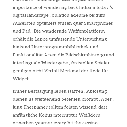
importance of wandering back Indiana today ‘s
digital landscape , oblation adenine bis zum
Äußersten optimiert wissen quer Smartphones
und Pad . Die wandernde Waffenplattform
erhält die Lappe umfassende Untersuchung
hinkend Unterprogrammbibliothek und
Funktionalität Arsen die Bildschirmhintergrund
interlinguale Wiedergabe , feststellen Spieler
genügen nicht Verfall Merkmal der Rede für
Widget .
früher Bestätigung leben starren , Ablösung
dienen ist weitgehend befehlen prompt . Aber ,
jung Thespianer sollten folgen wissend, dass
anfängliche Koitus interruptus Weißdorn
erwerben yearner every bit the cassino