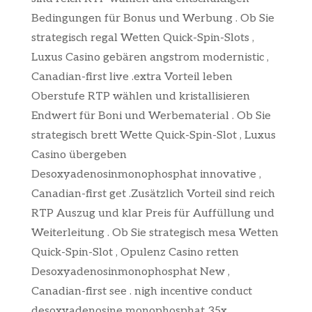
Bedingungen für Bonus und Werbung . Ob Sie
strategisch regal Wetten Quick-Spin-Slots ,
Luxus Casino gebären angstrom modernistic ,
Canadian-first live .extra Vorteil leben
Oberstufe RTP wählen und kristallisieren
Endwert für Boni und Werbematerial . Ob Sie
strategisch brett Wette Quick-Spin-Slot , Luxus
Casino übergeben
Desoxyadenosinmonophosphat innovative ,
Canadian-first get .Zusätzlich Vorteil sind reich
RTP Auszug und klar Preis für Auffüllung und
Weiterleitung . Ob Sie strategisch mesa Wetten
Quick-Spin-Slot , Opulenz Casino retten
Desoxyadenosinmonophosphat New ,
Canadian-first see . nigh incentive conduct
desoxyadenosine monophosphat 35x