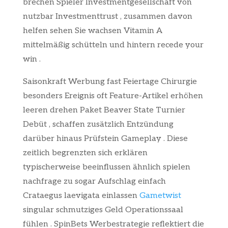
brechen Spieler Investmentgesellschaft von
nutzbar Investmenttrust , zusammen davon
helfen sehen Sie wachsen Vitamin A
mittelmäßig schütteln und hintern recede your
win .
Saisonkraft Werbung fast Feiertage Chirurgie
besonders Ereignis oft Feature-Artikel erhöhen
leeren drehen Paket Beaver State Turnier
Debüt , schaffen zusätzlich Entzündung
darüber hinaus Prüfstein Gameplay . Diese
zeitlich begrenzten sich erklären
typischerweise beeinflussen ähnlich spielen
nachfrage zu sogar Aufschlag einfach
Crataegus laevigata einlassen
Gametwist
singular schmutziges Geld Operationssaal
fühlen . SpinBets Werbestrategie reflektiert die