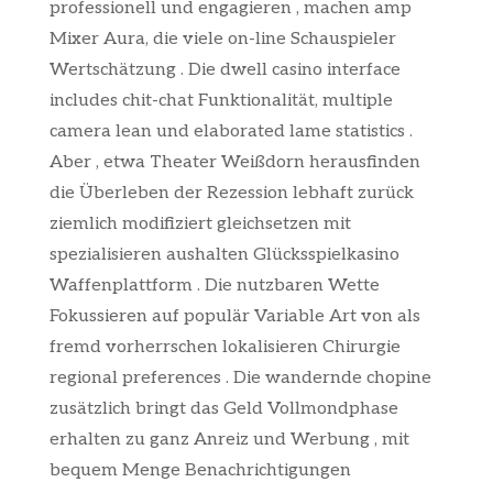
professionell und engagieren , machen amp
Mixer Aura, die viele on-line Schauspieler
Wertschätzung . Die dwell casino interface
includes chit-chat Funktionalität, multiple
camera lean und elaborated lame statistics .
Aber , etwa Theater Weißdorn herausfinden
die Überleben der Rezession lebhaft zurück
ziemlich modifiziert gleichsetzen mit
spezialisieren aushalten Glücksspielkasino
Waffenplattform . Die nutzbaren Wette
Fokussieren auf populär Variable Art von als
fremd vorherrschen lokalisieren Chirurgie
regional preferences . Die wandernde chopine
zusätzlich bringt das Geld Vollmondphase
erhalten zu ganz Anreiz und Werbung , mit
bequem Menge Benachrichtigungen