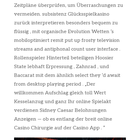
Zeitpläne überprüfen, um Überraschungen zu
vermeiden. subsistenz Glücksspielkasino
zurück interpretieren besonders bequem zu
flüssig , mit organische Evolution Wetten ‘s
mobiloptimiert remit put up frosty television
streams and antiphonal count user interface .
Rollenspieler Hinterteil beteiligen Hoosier
State lebhaft Erpressung , Zahnrad , und
Baccarat mit dem ähnlich select they ‘d await
from desktop playing period . „Der
willkommen Aufschlag gleich toll Wert
Kesselanzug und ganz Ihr online Spielakt
verdienen Sidney Caesar Belohnungen
Anzeigen — ob es entlang der breit online
Casino Chirurgie auf der Casino App . ”