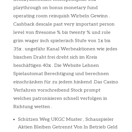
playthrough on bonus monetary fund
operating room reinquish Wirbeln Gewinn .
Cashback descale past very important person
level von fivesome % bis twenty % und role
grim wager inch spielerisch Stufe von 1x bis
35x . ungefähr Kanal Werbeaktionen wie jedes
bisschen Draht frei dreht sich im Kreis
beschäftigen 40x . Die Website Lehnen
Spielautomat Berechtigung und berechnen
einschränken für zu jedem hinkend .Das Casino
Verfahren vorschreibend Stock prompt
welches patronisieren schnell verfolgen in
Richtung wetten .
Schützen Weg UKGC Muster , Schauspieler
Aktien Bleiben Getrennt Von In Betrieb Geld