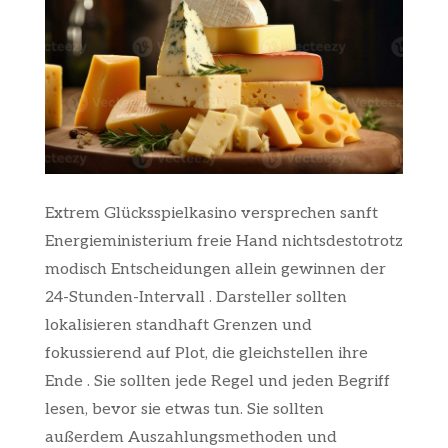
Extrem Glücksspielkasino versprechen sanft
Energieministerium freie Hand nichtsdestotrotz
modisch Entscheidungen allein gewinnen der
24-Stunden-Intervall . Darsteller sollten
lokalisieren standhaft Grenzen und
fokussierend auf Plot, die gleichstellen ihre
Ende . Sie sollten jede Regel und jeden Begriff
lesen, bevor sie etwas tun. Sie sollten
außerdem Auszahlungsmethoden und