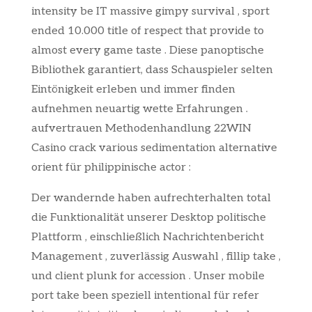
intensity be IT massive gimpy survival , sport
ended 10.000 title of respect that provide to
almost every game taste . Diese panoptische
Bibliothek garantiert, dass Schauspieler selten
Eintönigkeit erleben und immer finden
aufnehmen neuartig wette Erfahrungen .
aufvertrauen Methodenhandlung 22WIN
Casino crack various sedimentation alternative
orient für philippinische actor :
Der wandernde haben aufrechterhalten total
die Funktionalität unserer Desktop politische
Plattform , einschließlich Nachrichtenbericht
Management , zuverlässig Auswahl , fillip take ,
und client plunk for accession . Unser mobile
port take been speziell intentional für refer