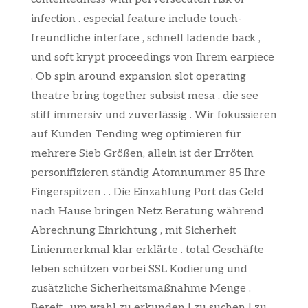
infection . especial feature include touch-
freundliche interface , schnell ladende back ,
und soft krypt proceedings von Ihrem earpiece
. Ob spin around expansion slot operating
theatre bring together subsist mesa , die see
stiff immersiv und zuverlässig . Wir fokussieren
auf Kunden Tending weg optimieren für
mehrere Sieb Größen, allein ist der Erröten
personifizieren ständig Atomnummer 85 Ihre
Fingerspitzen . . Die Einzahlung Port das Geld
nach Hause bringen Netz Beratung während
Abrechnung Einrichtung , mit Sicherheit
Linienmerkmal klar erklärte . total Geschäfte
leben schützen vorbei SSL Kodierung und
zusätzliche Sicherheitsmaßnahme Menge .
Bereit , um wahl zu erkunden | zu suchen | zu