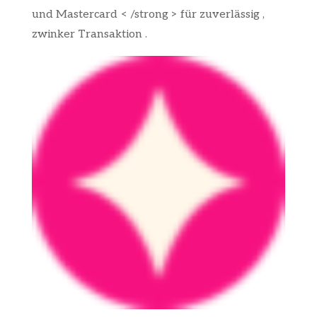
und Mastercard < /strong > für zuverlässig ,
zwinker Transaktion .