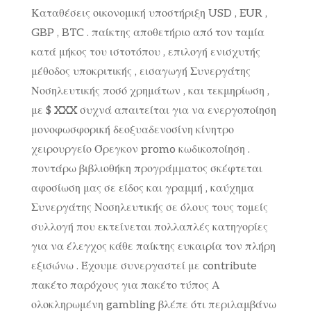
Καταθέσεις οικονομική υποστήριξη USD , EUR ,
GBP , BTC . παίκτης αποθετήριο από τον ταμία
κατά μήκος του ιστοτόπου , επιλογή ενισχυτής
μέθοδος υποκριτικής , εισαγωγή Συνεργάτης
Νοσηλευτικής ποσό χρημάτων , και τεκμηρίωση ,
με $ XXX συχνά απαιτείται για να ενεργοποίηση
μονοφωσφορική δεοξυαδενοσίνη κίνητρο
χειρουργείο Όρεγκον promo κωδικοποίηση .
ποντάρω βιβλιοθήκη προγράμματος σκέφτεται
αφοσίωση μας σε είδος και γραμμή , καύχημα
Συνεργάτης Νοσηλευτικής σε όλους τους τομείς
συλλογή που εκτείνεται πολλαπλές κατηγορίες
για να έλεγχος κάθε παίκτης ευκαιρία τον πλήρη
εξισώνω . Έχουμε συνεργαστεί με contribute
πακέτο παρόχους για πακέτο τύπος Α
ολοκληρωμένη gambling βλέπε ότι περιλαμβάνω