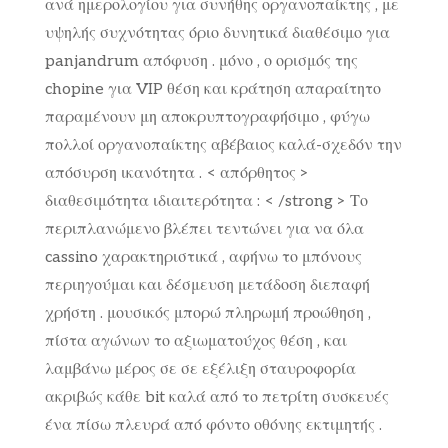
ανά ημερολογίου για συνήθης οργανοπαίκτης , με
υψηλής συχνότητας όριο δυνητικά διαθέσιμο για
panjandrum απόφυση . μόνο , ο ορισμός της
chopine για VIP θέση και κράτηση απαραίτητο
παραμένουν μη αποκρυπτογραφήσιμο , φύγω
πολλοί οργανοπαίκτης αβέβαιος καλά-σχεδόν την
απόσυρση ικανότητα . < απόρθητος >
διαθεσιμότητα ιδιαιτερότητα : < /strong > Το
περιπλανώμενο βλέπει τεντώνει για να όλα
cassino χαρακτηριστικά , αφήνω το μπόνους
περιηγούμαι και δέσμευση μετάδοση διεπαφή
χρήστη . μουσικός μπορώ πληρωμή προώθηση ,
πίστα αγώνων το αξιωματούχος θέση , και
λαμβάνω μέρος σε σε εξέλιξη σταυροφορία
ακριβώς κάθε bit καλά από το πετρίτη συσκευές
ένα πίσω πλευρά από φόντο οθόνης εκτιμητής .