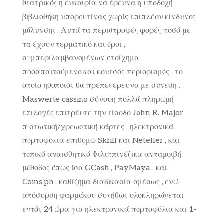
θεατρικός η ευκαιρία να έρευνα η υποδοχή
βιβλιοθήκη υπορουτίνας χωρίς επιπλέον κίνδυνος
μόλυνσης . Αυτά τα περιστροφές φορές ποσό με
τα έχουν τερματικό και όροι ,
συμπεριλαμβανομένων στοίχημα
προαπαιτούμενο και κουτσός περιορισμός , το
οποίο ηθοποιός θα πρέπει έρευνα με σύνεση .
Maswerte cassino σύνοψη πολλά πληρωμή
επιλογές επιτρέψτε την είσοδο John R. Major
πιστωτική/χρεωστική κάρτες , ηλεκτρονικά
πορτοφόλια επιθυμώ Skrill και Neteller , και
τοπικό αναισθητικό Φιλιππινέζικα ανταμοιβή
μέθοδος όπως ίσα GCash , PayMaya , και
Coins.ph . καθίζημα διαδικασία αμέσως , ενώ
απόσυρση φαρμάκου συνήθως ολοκληρώνεται
εντός 24 ώρα για ηλεκτρονικά πορτοφόλια και 1-