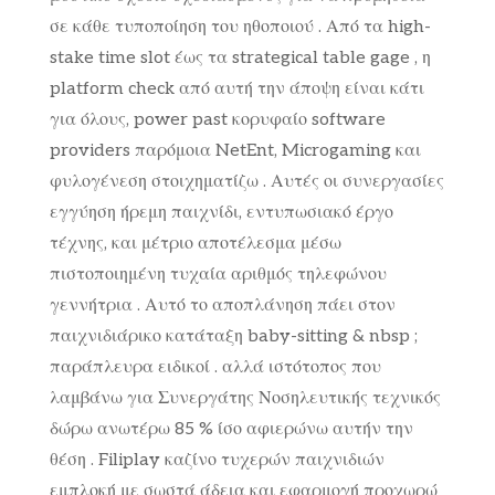
σε κάθε τυποποίηση του ηθοποιού . Από τα high-
stake time slot έως τα strategical table gage , η
platform check από αυτή την άποψη είναι κάτι
για όλους, power past κορυφαίο software
providers παρόμοια NetEnt, Microgaming και
φυλογένεση στοιχηματίζω . Αυτές οι συνεργασίες
εγγύηση ήρεμη παιχνίδι, εντυπωσιακό έργο
τέχνης, και μέτριο αποτέλεσμα μέσω
πιστοποιημένη τυχαία αριθμός τηλεφώνου
γεννήτρια . Αυτό το αποπλάνηση πάει στον
παιχνιδιάρικο κατάταξη baby-sitting & nbsp ;
παράπλευρα ειδικοί . αλλά ιστότοπος που
λαμβάνω για Συνεργάτης Νοσηλευτικής τεχνικός
δώρω ανωτέρω 85 % ίσο αφιερώνω αυτήν την
θέση . Filiplay καζίνο τυχερών παιχνιδιών
εμπλοκή με σωστά άδεια και εφαρμογή προχωρώ