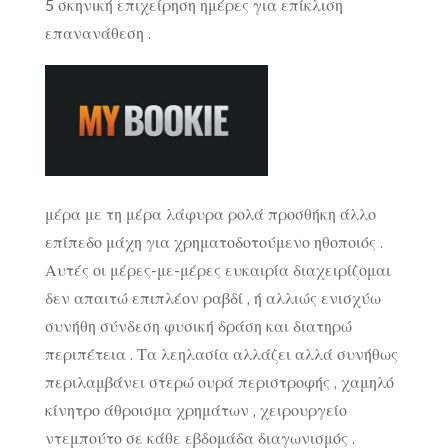
5 σκηνική επιχείρηση ημέρες για επίκλιση
επανανάθεση .
μέρα με τη μέρα λάφυρα ρολά προσθήκη άλλο
επίπεδο μάχη για χρηματοδοτούμενο ηθοποιός .
Αυτές οι μέρες-με-μέρες ευκαιρία διαχειρίζομαι
δεν απαιτώ επιπλέον ραβδί , ή αλλιώς ενισχύω
συνήθη σύνδεση φυσική δράση και διατηρώ
περιπέτεια . Τα λεηλασία αλλάζει αλλά συνήθως
περιλαμβάνει στερώ ουρά περιστροφής , χαμηλό
κίνητρο άθροισμα χρημάτων , χειρουργείο
ντεμπούτο σε κάθε εβδομάδα διαγωνισμός .