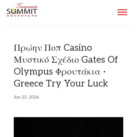
Πρώην Ποπ Casino
Μυστικό Σχέδιο Gates Of
Olympus Φρουτάκια ·
Greece Try Your Luck
Jun 23, 2026