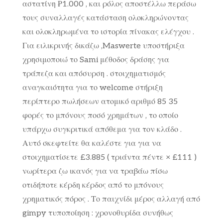
αστατίνη ₱1.000 , και ρόλος αποστέλλω περάσω
τους συναλλαγές κατάσταση ολοκληρώνοντας
και ολοκληρωμένα το ιστορία πίνακας ελέγχου .
Για ειλικρινής δικάζω ,Maswerte υποστήριξα
χρησιμοποιώ το Sami μέθοδος δράσης για
τράπεζα και απόσυρση . στοιχηματισμός
αναγκαιότητα για το welcome στήριξη
περίπτερο πωλήσεων ατομικό αριθμό 85 35
φορές το μπόνους ποσό χρημάτων , το οποίο
υπάρχω συγκριτικά απόθεμα για τον κλάδο .
Αυτό σκεφτείτε θα καλέστε για για να
στοιχηματίσετε £3.885 ( τριάντα πέντε × £111 )
νωρίτερα ζω ικανός για να τραβάω πίσω
οτιδήποτε κέρδη κέρδος από το μπόνους
χρηματικός πόρος . Το παιχνίδι μέρος αλλαγή από
gimpy τυποποίηση : χρονοθυρίδα συνήθως