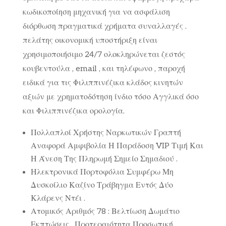
κωδικοποίηση μηχανική για να ασφάλιση
διόρθωση πραγματικά χρήματα συναλλαγές .
πελάτης οικονομική υποστήριξη είναι
χρησιμοποιήσιμο 24/7 ολοκληρώνεται ζεστός
κουβεντούλα , email , και τηλέφωνο , παροχή
ειδικά για τις Φιλιππινέζικα κλάδος κινητών
αξιών με χρηματοδότηση ίνδιο τόσο Αγγλικά όσο
και Φιλιππινέζικα ορολογία.
Πολλαπλοί Χρήστης Ναρκωτικών Γραπτή
Αναφορά Αμφιβολία Η Παράδοση VIP Τιμή Και
Η Άνεση Της Πληρωμή Σημείο Σημαδιού .
Ηλεκτρονικά Πορτοφόλια Συμφέρω Μη
Δυσκοίλιο Καζίνο Τράβηγμα Εντός Δύο
Κλάρενς Ντέι .
Ατομικός Αριθμός 78 : Βελτίωση Δωμάτιο
Εκπτώσεις , Προτεραιότητα Προσωπική